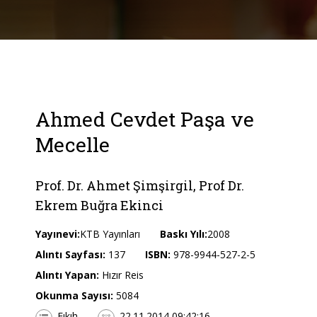
Ahmed Cevdet Paşa ve
Mecelle
Prof. Dr. Ahmet Şimşirgil, Prof Dr.
Ekrem Buğra Ekinci
Yayınevi:
KTB Yayınları
Baskı Yılı:
2008
Alıntı Sayfası:
137
ISBN:
978-9944-527-2-5
Alıntı Yapan:
Hızır Reis
Okunma Sayısı:
5084
Fıkıh
22.11.2014 09:42:16