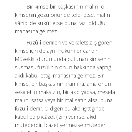
Bir kimse bir başkasının malını o
kimsenin gözü önünde telef etse, malın
sâhibi de sükût etse buna razı olduğu
manasına gelmez.
Fuzûlî denilen ve vekaletsiz iş gören
kimse için de aynı hükümler caridir.
Müvekkil durumunda bulunan kimsenin
susması, fuzulinin onun hakkında yaptığı
akdi kabul ettiği manasına gelmez. Bir
kimse, bir başkasının namına, ama onun
vekaleti olmaksızın, bir akid yapsa, mesela
malını satsa veya bir mal satın alsa, buna
fuzulî denir. O diğeri bu akdi işittiğinde
kabul edip icâzet (izin) verirse, akid
muteberdir. İcazet vermezse muteber