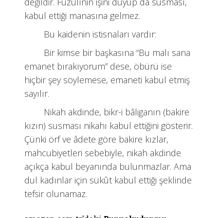
değildir. Fuzulînin işini duyup da susması,
kabul ettiği manasına gelmez.
Bu kaidenin istisnaları vardır:
Bir kimse bir başkasına “Bu malı sana
emanet bırakıyorum” dese, öbürü ise
hiçbir şey söylemese, emaneti kabul etmiş
sayılır.
Nikah akdinde, bikr-i bâliganın (bakire
kızın) susması nikahı kabul ettiğini gösterir.
Çünki örf ve âdete göre bakire kızlar,
mahcubiyetleri sebebiyle, nikah akdinde
açıkça kabul beyanında bulunmazlar. Ama
dul kadınlar için sükût kabul ettiği şeklinde
tefsir olunamaz.