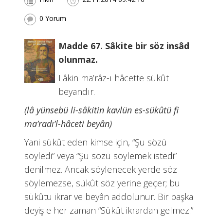
0 Yorum
Madde 67. Sâkite bir söz insâd
olunmaz.
Lâkin ma’râz-ı hâcette sükût
beyandır.
(lâ yünsebü li-sâkitin kavlün es-sükûtü fi
ma’radı’l-hâceti beyân)
Yani sükût eden kimse için, “Şu sözü
söyledi” veya “Şu sözü söylemek istedi”
denilmez. Ancak söylenecek yerde söz
söylemezse, sükût söz yerine geçer; bu
sükûtu ikrar ve beyân addolunur. Bir başka
deyişle her zaman “Sükût ikrardan gelmez.”