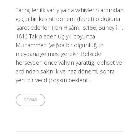
Tarihçiler ilk vahiy ya da vahiylerin ardından
geçici bir kesinti dönemi (fetret) olduğuna
işaret ederler. (Ibn Hişâm, s.156; Suheylî, I,
161.) Takip eden üç yıl boyunca
Muhammed (as)'da bir olgunluğun
meydana gelmesi gerekir: Belki de
herşeyden önce vahyin yarattığı dehşet ve
ardından sakinlik ve haz dönemi, sonra
yeni bir vecd (coşku) beklent ...
DEVAMI