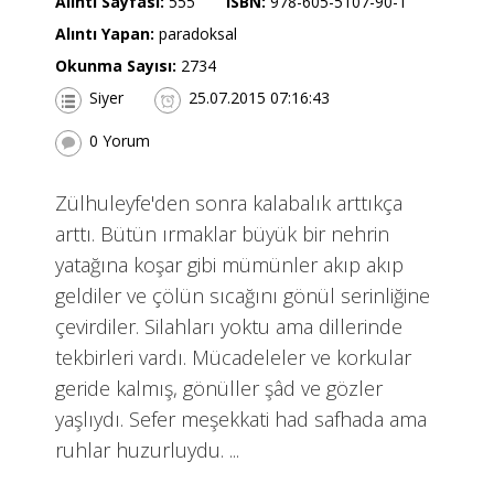
Alıntı Sayfası:
555
ISBN:
978-605-5107-90-1
Alıntı Yapan:
paradoksal
Okunma Sayısı:
2734
Siyer
25.07.2015 07:16:43
0 Yorum
Zülhuleyfe'den sonra kalabalık arttıkça
arttı. Bütün ırmaklar büyük bir nehrin
yatağına koşar gibi mümünler akıp akıp
geldiler ve çölün sıcağını gönül serinliğine
çevirdiler. Silahları yoktu ama dillerinde
tekbirleri vardı. Mücadeleler ve korkular
geride kalmış, gönüller şâd ve gözler
yaşlıydı. Sefer meşekkati had safhada ama
ruhlar huzurluydu. ...