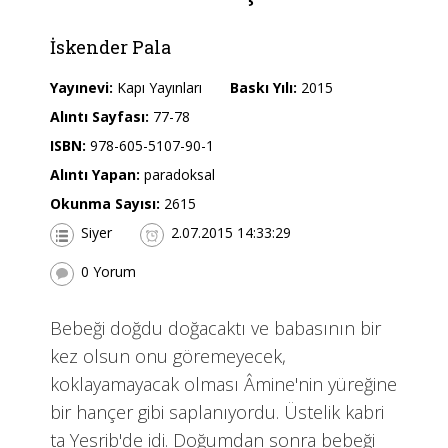
İskender Pala
Yayınevi:
Kapı Yayınları
Baskı Yılı:
2015
Alıntı Sayfası:
77-78
ISBN:
978-605-5107-90-1
Alıntı Yapan:
paradoksal
Okunma Sayısı:
2615
Siyer
2.07.2015 14:33:29
0 Yorum
Bebeği doğdu doğacaktı ve babasının bir
kez olsun onu göremeyecek,
koklayamayacak olması Âmine'nin yüreğine
bir hançer gibi saplanıyordu. Üstelik kabri
ta Yesrib'de idi. Doğumdan sonra bebeği