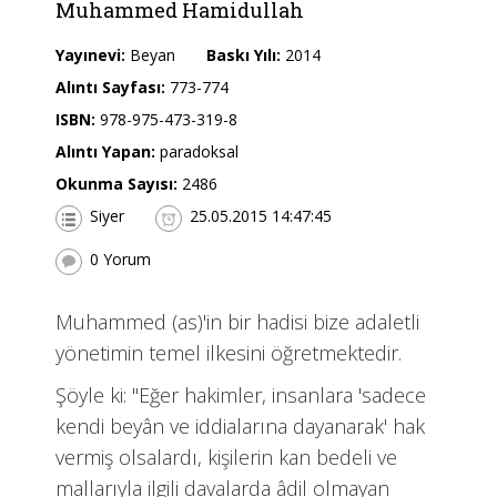
Muhammed Hamidullah
Yayınevi:
Beyan
Baskı Yılı:
2014
Alıntı Sayfası:
773-774
ISBN:
978-975-473-319-8
Alıntı Yapan:
paradoksal
Okunma Sayısı:
2486
Siyer
25.05.2015 14:47:45
0 Yorum
Muhammed (as)'in bir hadisi bize adaletli
yönetimin temel ilkesini öğretmektedir.
Şöyle ki: "Eğer hakimler, insanlara 'sadece
kendi beyân ve iddialarına dayanarak' hak
vermiş olsalardı, kişilerin kan bedeli ve
mallarıyla ilgili davalarda âdil olmayan