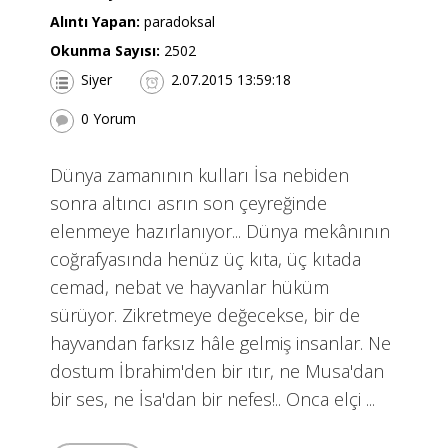
Alıntı Yapan:
paradoksal
Okunma Sayısı:
2502
Siyer
2.07.2015 13:59:18
0 Yorum
Dünya zamanının kulları İsa nebiden
sonra altıncı asrın son çeyreğinde
elenmeye hazırlanıyor... Dünya mekânının
coğrafyasında henüz üç kıta, üç kıtada
cemad, nebat ve hayvanlar hüküm
sürüyor. Zikretmeye değecekse, bir de
hayvandan farksız hâle gelmiş insanlar. Ne
dostum İbrahim'den bir ıtır, ne Musa'dan
bir ses, ne İsa'dan bir nefes!.. Onca elçi ...