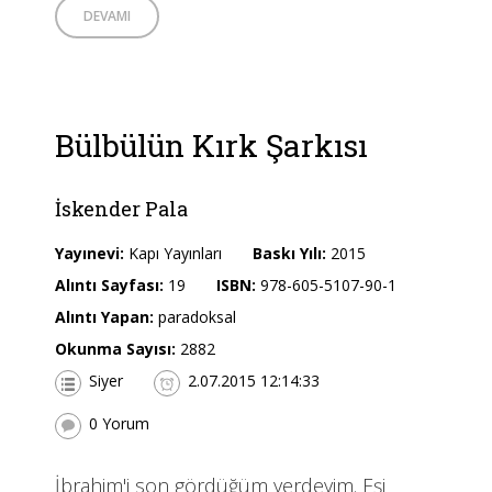
DEVAMI
Bülbülün Kırk Şarkısı
İskender Pala
Yayınevi:
Kapı Yayınları
Baskı Yılı:
2015
Alıntı Sayfası:
19
ISBN:
978-605-5107-90-1
Alıntı Yapan:
paradoksal
Okunma Sayısı:
2882
Siyer
2.07.2015 12:14:33
0 Yorum
İbrahim'i son gördüğüm yerdeyim. Eşi