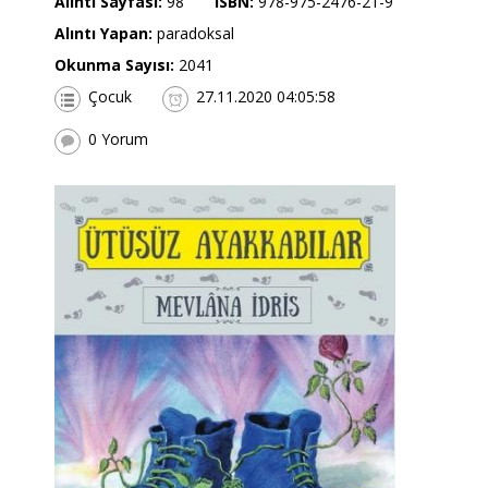
Alıntı Sayfası:
98
ISBN:
978-975-2476-21-9
Alıntı Yapan:
paradoksal
Okunma Sayısı:
2041
Çocuk
27.11.2020 04:05:58
0 Yorum