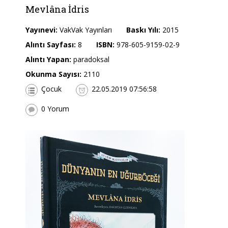
Mevlâna İdris
Yayınevi:
VakVak Yayınları
Baskı Yılı:
2015
Alıntı Sayfası:
8
ISBN:
978-605-9159-02-9
Alıntı Yapan:
paradoksal
Okunma Sayısı:
2110
Çocuk
22.05.2019 07:56:58
0 Yorum