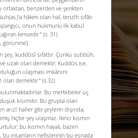
u ortaktan, benzerden ve şerikten
uh(as.)'a hâkim olan hal, tenzîh sıfâtı
şlangıcı, onun hükmünü ilk kabul
çağıran kimsedir." (s. 31)
a, görünme]
 şey, kuddûsî sıfattır. Çünkü subbûh,
ve uzak olan demektir; Kuddûs ise,
kötülüğün ulaşması imkânını
olan demektir." (s.32)
de bulunmaktadırlar. Bu mertebeler üç
n düşük kısımdır. Bu grupta olan
 arızî haller gibi şeylerin dışında,
ş hiçbir şey ulaşmaz. İkinci kısmın
urtulur; bu kısmın hayali, bazen
a, bu insanların nefislerinin bu esnada