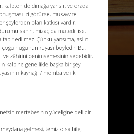
sır; kalpten de dimağa yansır. ve orada
onuşması izi görürse, musavvire
er şeylerden olan katkısı vardır.
urumu sahih, mizaç da mutedil ise,
ya tabir edilmez. Çünkü yansıma, aslın
in çoğunluğunun rüyası böyledir. Bu,
şı ve zâhirini benimsemesinin sebebidir.
in kalbine genellikle başka bir şey
 rüyasının kaynağı / memba ve ilk
sin mertebesinin yüceliğine delildir.
 meydana gelmesi, temiz olsa bile,