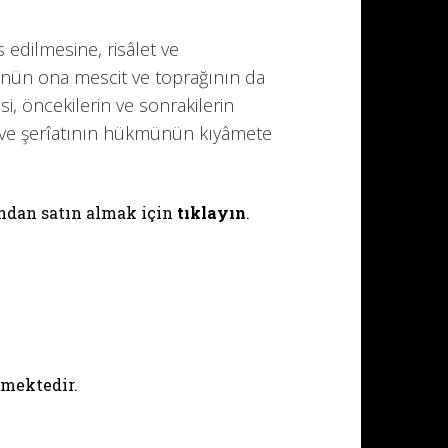
 edilmesine, risâlet ve
nün ona mescit ve toprağının da
i, öncekilerin ve sonrakilerin
ini ve şerîatının hükmünün kıyâmete
dan satın almak için
tıklayın
.
mektedir.