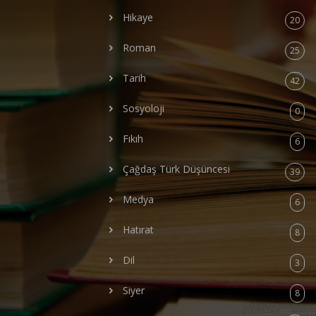
Hikaye
20
Roman
25
Tarih
42
Sosyoloji
0
Fıkıh
6
Çağdaş Türk Düşüncesi
39
Medya
6
Hatırat
8
Dil
3
Siyer
8