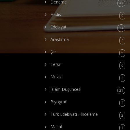
Deneme
41
Hadis
6
Edebiyat
14
Araştırma
4
Şiir
5
Tefsir
6
Müzik
2
İslâm Düşüncesi
21
Biyografi
2
Türk Edebiyatı - İnceleme
2
Masal
1