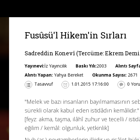
Fusûsü'l Hikem'in Sırları
Sadreddin Konevî (Tercüme: Ekrem Demir
Yayınevi:
İz Yayıncılık
Baskı Yılı:
2003
Alıntı Sayf
Alıntı Yapan:
Yahya Bereket
Okunma Sayısı:
2671
Tasavvuf
1.01.2015 17:16:00
0 Yor
"Melek ve bazı insanların bayılmamasının seb
sürekli olarak kabul eden istidâdın kemâlidir." 
[feyz: akma, taşma, ilâhî zuhur ve tecelli / ist
eğilim / kemâl: olgunluk, yetkinlik]
Nuh (as.) peygamberlerin ilkidir ve risâlet hük