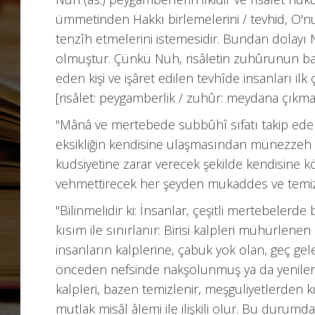
ümmetinden Hakkı birlemelerini / tevhid, O'n
tenzîh etmelerini istemesidir. Bundan dolayı N
olmuştur. Çünkü Nuh, risâletin zuhûrunun ba
eden kişi ve işâret edilen tevhîde insanları ilk 
[risâlet: peygamberlik / zuhûr: meydana çıkm
"Mânâ ve mertebede subbûhî sıfatı takip eden
eksikliğin kendisine ulaşmasından münezzeh 
kudsiyetine zarar verecek şekilde kendisine 
vehmettirecek her şeyden mukaddes ve temiz 
"Bilinmelidir ki: İnsanlar, çeşitli mertebeler
kısım ile sınırlanır: Birisi kalpleri mühürlene
insanların kalplerine, çabuk yok olan, geç gelen
önceden nefsinde nakşolunmuş ya da yenilenmi
kalpleri, bazen temizlenir, meşguliyetlerden k
mutlak misâl âlemi ile ilişkili olur. Bu durumd