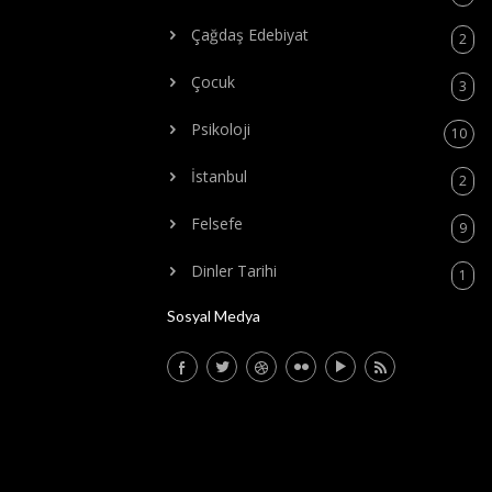
Çağdaş Edebiyat
2
Çocuk
3
Psikoloji
10
İstanbul
2
Felsefe
9
Dinler Tarihi
1
Sosyal Medya