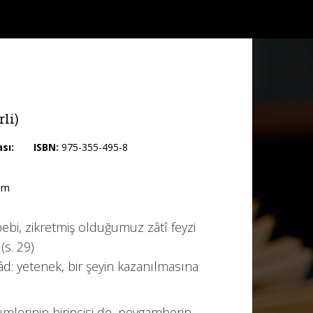
li)
ası:
ISBN:
975-355-495-8
um
ebi, zikretmiş olduğumuz zâtî feyzi
(s. 29)
idâd: yetenek, bir şeyin kazanılmasına
ümlerinin birincisi de, peygamberin