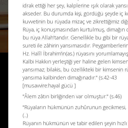
idrak ettiği her şey, kalplerine ışık olarak yan
akseder. Bu durumda kişi, gördüğü şeyde iç k
kuvvetinin bu rüyada mizaç ve zikrettiğimiz diğ
Rüya, iç konuşmasından kurtulmuş, dimağın d
bu rüya Allah'tandır. Genellikle bu gibi bir rü
sureti ile zâhirin yansımasıdır. Peygamberler
Hz. Halîl İbrahim'in(as.) rüyasını yorumlamayı
Kalbi Hakkın yerleştiği yer haline gelen kimsen
yansımaz; bilakis, bu özellikteki bir kimsenin
yansıma kalbinden dimağınadır." (s.42-43
[musavvire:hayal gücü ]
"Âlem zâtın birliğinden var olmuştur." (s.46)
"Rüyaların hükmünün zuhûrunun gecikmesi, nef
(...)
Rüyanın hükmünün ve tabir edilen şeyin hızlı