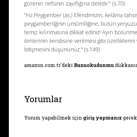
görenin nefsinin zayıflığına delildir." (s.70)
"Hz.Peygamber (as.) Efendimizin, kelâma tahsis
peygamberliğinin umûmîliğine, bütün yeryüzü
temiz kılınmasına dikkat ediniz! Ayın bölünmes
ilimlerinin kendisine verilmesi gibi özellikler
bitişmesini düşününüz." (s.149)
amazon.com.tr'deki
Bunuokudunmu
dükkanın
Yorumlar
Yorum yapabilmek için
giriş yapmanız
gerek