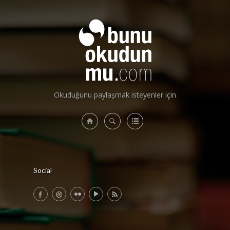
ÜYE GİRİŞİ
/
ÜYE KAYIT
Okuduğunu paylaşmak isteyenler için
Social