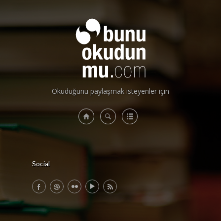
ÜYE GİRİŞİ
/
ÜYE KAYIT
Okuduğunu paylaşmak isteyenler için
Social